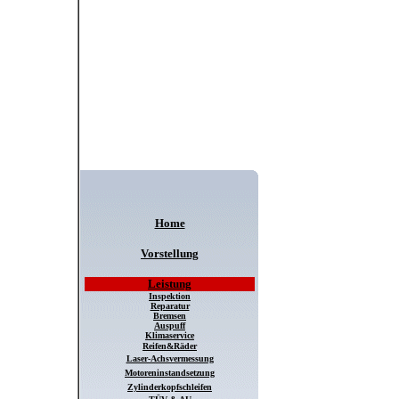
Home
Vorstellung
Leistung
Inspektion
Reparatur
Bremsen
Auspuff
Klimaservice
Reifen&Räder
Laser-Achsvermessung
Motoreninstandsetzung
Zylinderkopfschleifen